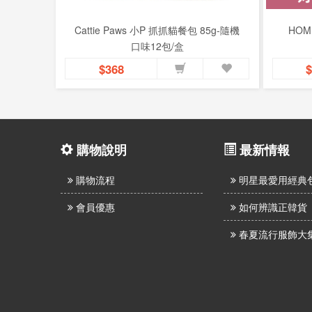
Cattie Paws 小P 抓抓貓餐包 85g-隨機
HO
口味12包/盒
$368
$
購物說明
最新情報
購物流程
明星最愛用經典
會員優惠
如何辨識正韓貨
春夏流行服飾大