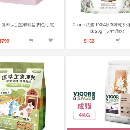
of 覓凹 大別墅貓砂盆(四色可選)
Cherie 法麗 100%原肉凍乾系
味 20g（犬貓通吃）
1799
$132