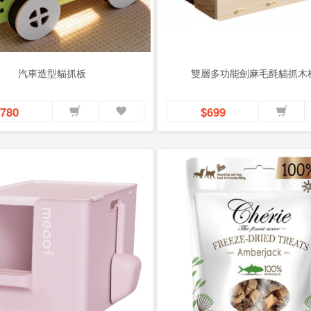
汽車造型貓抓板
雙層多功能劍麻毛氈貓抓木
780
$699