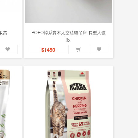
板窩
POPO韓系實木太空艙貓吊床-長型大號
款
$1450