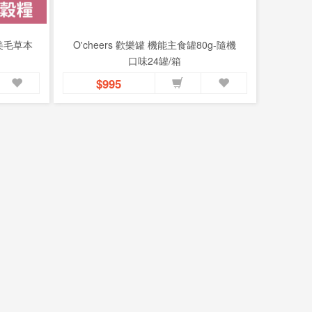
根美毛草本
O'cheers 歡樂罐 機能主食罐80g-隨機
口味24罐/箱
$995