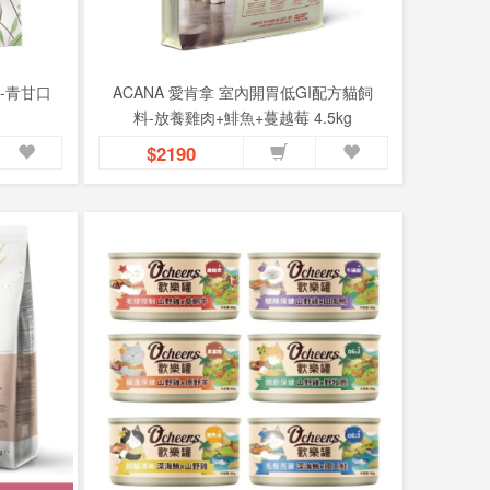
列-青甘口
ACANA 愛肯拿 室內開胃低GI配方貓飼
料-放養雞肉+鯡魚+蔓越莓 4.5kg
$2190