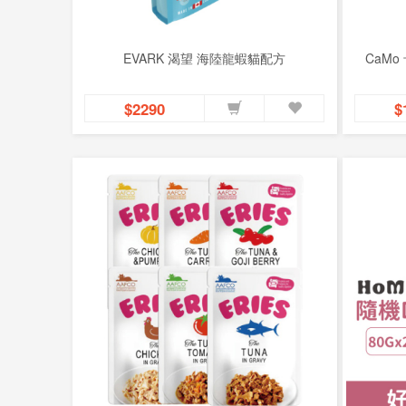
EVARK 渴望 海陸龍蝦貓配方
CaM
$2290
$