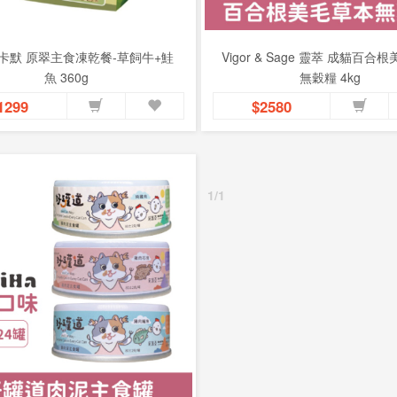
o 卡默 原翠主食凍乾餐-草飼牛+鮭
Vigor & Sage 靈萃 成貓百合
魚 360g
無穀糧 4kg
1299
$2580
1/1