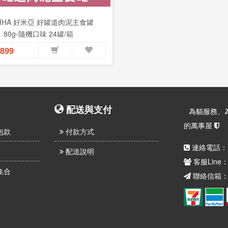
MIHA 好米亞 好罐道肉泥主食罐
80g-隨機口味 24罐/箱
899
配送與支付
為貓服務、
的萬事屋
包款
付款方式
連絡電話：
配送說明
客服Line
集合
聯絡信箱：sr.