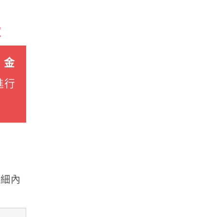
家
 金
進行
細內