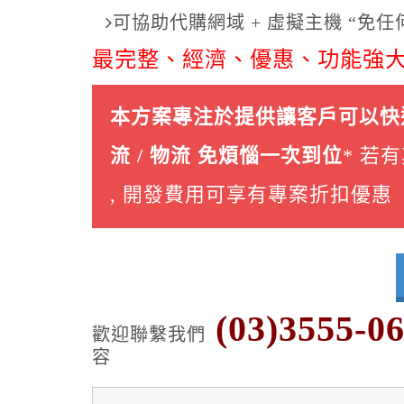
可協助代購網域 + 虛擬主機 “免
最完整、經濟、優惠、功能強大
本方案專注於提供讓客戶可以快速輕
流 / 物流 免煩惱一次到位
* 若
, 開發費用可享有專案折扣優惠
(03)3555-0
歡迎聯繫我們
容