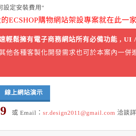
任何設定安裝費用"
的ECSHOP購物網站架設專案就在此一
鬆擁有電子商務網站所有必備功能 , UI /
有其他各種客製化開發需求也可於本案內一併
線上網站演示
69
或 Email：
sr.design2011@gmail.com
洽談詳