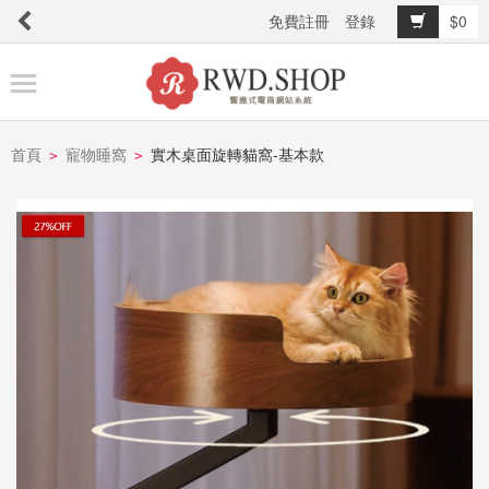
免費註冊
登錄
$0
商
品
分
類
首頁
寵物睡窩
實木桌面旋轉貓窩-基本款
>
>
關
於
我
們
購
物
說