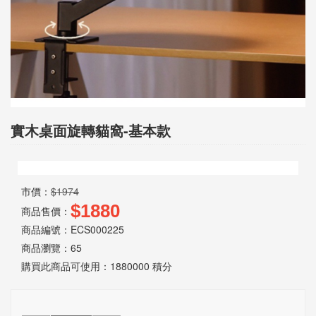
明
線
上
客
服
實木桌面旋轉貓窩-基本款
留
言
市價：
$1974
$1880
版
商品售價：
商品編號：ECS000225
商品瀏覽：
65
購買此商品可使用：
1880000 積分